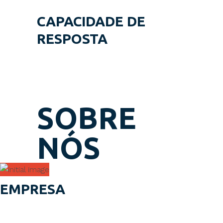
CAPACIDADE DE
RESPOSTA
Com uma equipa altamente
competente conseguimos nos adaptar
a qualquer desafio atingindo sempre as
expectativas do cliente.
SOBRE
NÓS
EMPRESA
A Indústria de Embalagens dos Anjos, Lda iniciou a atividade
em 1975, está sediada em Guimarães e detêm hoje uma