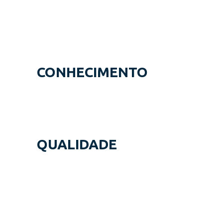
CONHECIMENTO
Com
45 anos de experiência, somos
especialistas em conceber e produzir as
melhores soluções de embalagens.
QUALIDADE
A nossa politica de inovação combinada
com a excelente competetividade dos
seviços prestados permite-nos
oferecer sempre produtos de
qualidade.