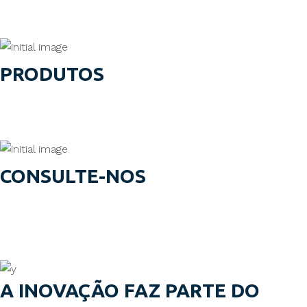
sólida posição no mercado.
Saber mais
PRODUTOS
Nos últimos 45 anos, desenvolvemos constantemente o
nosso portfólio de serviços e produtos.
Consultar
CONSULTE-NOS
Desenvolvemos soluções adaptadas ao seu negócio, com
uma gama de materiais, acabamentos e quantidades à sua
escolha.
Contacte-nos
A INOVAÇÃO FAZ PARTE DO